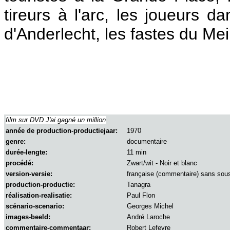
tireurs à l'arc, les joueurs d
d'Anderlecht, les fastes du M
film sur DVD J'ai gagné un million
année de production-productiejaar:
1970
genre:
documentaire
durée-lengte:
11 min
procédé:
Zwart/wit - Noir et blanc
version-versie:
française (commentaire) sans sous
production-productie:
Tanagra
réalisation-realisatie:
Paul Flon
scénario-scenario:
Georges Michel
images-beeld:
André Laroche
commentaire-commentaar:
Robert Lefevre