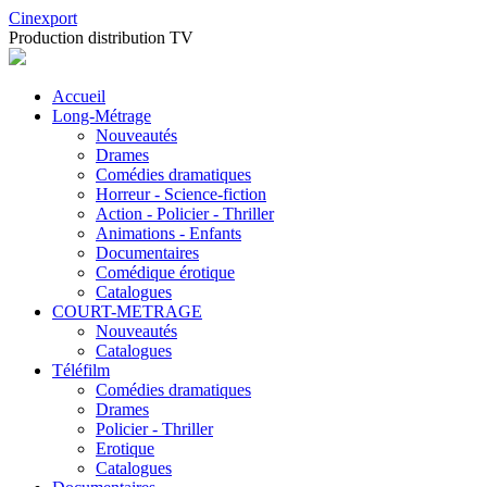
Cinexport
Production distribution TV
Accueil
Long-Métrage
Nouveautés
Drames
Comédies dramatiques
Horreur - Science-fiction
Action - Policier - Thriller
Animations - Enfants
Documentaires
Comédique érotique
Catalogues
COURT-METRAGE
Nouveautés
Catalogues
Téléfilm
Comédies dramatiques
Drames
Policier - Thriller
Erotique
Catalogues