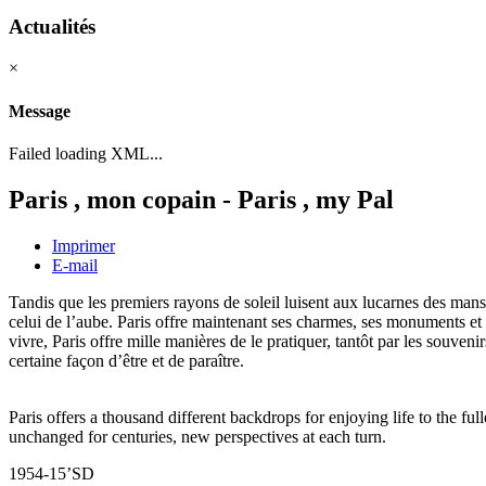
Actualités
×
Message
Failed loading XML...
Paris , mon copain - Paris , my Pal
Imprimer
E-mail
Tandis que les premiers rayons de soleil luisent aux lucarnes des mans
celui de l’aube. Paris offre maintenant ses charmes, ses monuments et s
vivre, Paris offre mille manières de le pratiquer, tantôt par les souve
certaine façon d’être et de paraître.
Paris offers a thousand different backdrops for enjoying life to the fu
unchanged for centuries, new perspectives at each turn.
1954-15’SD