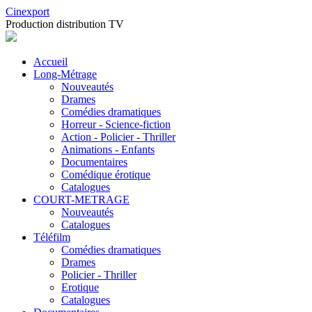
Cinexport
Production distribution TV
Accueil
Long-Métrage
Nouveautés
Drames
Comédies dramatiques
Horreur - Science-fiction
Action - Policier - Thriller
Animations - Enfants
Documentaires
Comédique érotique
Catalogues
COURT-METRAGE
Nouveautés
Catalogues
Téléfilm
Comédies dramatiques
Drames
Policier - Thriller
Erotique
Catalogues