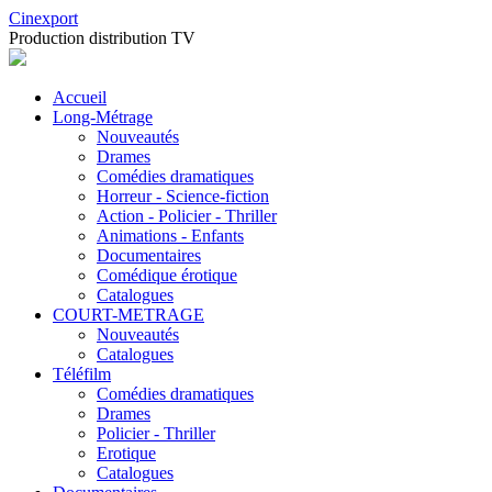
Cinexport
Production distribution TV
Accueil
Long-Métrage
Nouveautés
Drames
Comédies dramatiques
Horreur - Science-fiction
Action - Policier - Thriller
Animations - Enfants
Documentaires
Comédique érotique
Catalogues
COURT-METRAGE
Nouveautés
Catalogues
Téléfilm
Comédies dramatiques
Drames
Policier - Thriller
Erotique
Catalogues