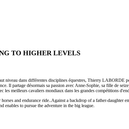
ING TO HIGHER LEVELS
haut niveau dans différentes disciplines équestres, Thierry LABORDE po
nce. Il partage désormais sa passion avec Anne-Sophie, sa fille de seiz
vec les meilleurs cavaliers mondiaux dans les grandes compétitions d'en
orses and endurance ride..Against a backdrop of a father-daughter emoti
and enables to pursue the adventure in the big league.