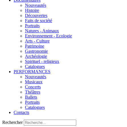
Documentaires
Nouveautés
Histoire
Découvertes
Faits de société
Portraits
Natures - Animaux
Environnement - Ecologie
Arts - Culture
Patrimoine
Gastronomie
Archéologie
Spirituel - religieux
Catalogues
PERFORMANCES
Nouveautés
Musicaux
Concerts
Théâtres
://vimeo.com/175927415
Ballets
Portraits
Catalogues
Contacts
Rechercher