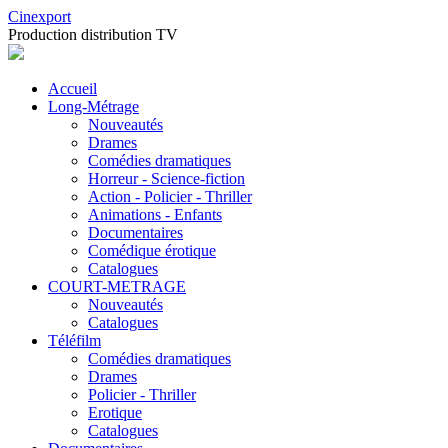
Cinexport
Production distribution TV
Accueil
Long-Métrage
Nouveautés
Drames
Comédies dramatiques
Horreur - Science-fiction
Action - Policier - Thriller
Animations - Enfants
Documentaires
Comédique érotique
Catalogues
COURT-METRAGE
Nouveautés
Catalogues
Téléfilm
Comédies dramatiques
Drames
Policier - Thriller
Erotique
Catalogues