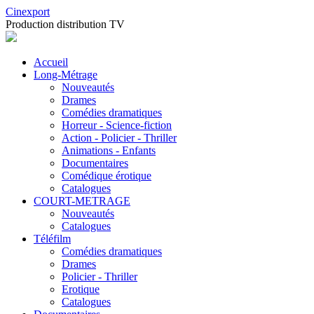
Cinexport
Production distribution TV
Accueil
Long-Métrage
Nouveautés
Drames
Comédies dramatiques
Horreur - Science-fiction
Action - Policier - Thriller
Animations - Enfants
Documentaires
Comédique érotique
Catalogues
COURT-METRAGE
Nouveautés
Catalogues
Téléfilm
Comédies dramatiques
Drames
Policier - Thriller
Erotique
Catalogues