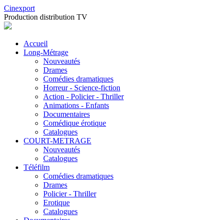
Cinexport
Production distribution TV
Accueil
Long-Métrage
Nouveautés
Drames
Comédies dramatiques
Horreur - Science-fiction
Action - Policier - Thriller
Animations - Enfants
Documentaires
Comédique érotique
Catalogues
COURT-METRAGE
Nouveautés
Catalogues
Téléfilm
Comédies dramatiques
Drames
Policier - Thriller
Erotique
Catalogues