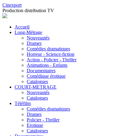
Cinexport
Production distribution TV
Accueil
Long-Métrage
Nouveautés
Drames
Comédies dramatiques
Horreur - Science-fiction
Action - Policier - Thriller
Animations - Enfants
Documentaires
Comédique érotique
Catalogues
COURT-METRAGE
Nouveautés
Catalogues
Téléfilm
Comédies dramatiques
Drames
Policier - Thriller
Erotique
Catalogues