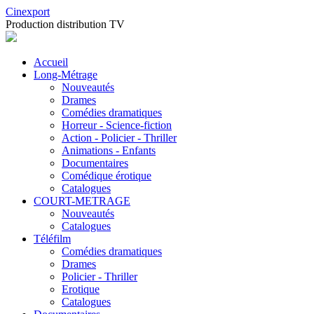
Cinexport
Production distribution TV
Accueil
Long-Métrage
Nouveautés
Drames
Comédies dramatiques
Horreur - Science-fiction
Action - Policier - Thriller
Animations - Enfants
Documentaires
Comédique érotique
Catalogues
COURT-METRAGE
Nouveautés
Catalogues
Téléfilm
Comédies dramatiques
Drames
Policier - Thriller
Erotique
Catalogues