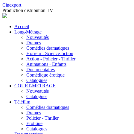
Cinexport
Production distribution TV
Accueil
Long-Métrage
Nouveautés
Drames
Comédies dramatiques
Horreur - Science-fiction
Action - Policier - Thriller
Animations - Enfants
Documentaires
Comédique érotique
Catalogues
COURT-METRAGE
Nouveautés
Catalogues
Téléfilm
Comédies dramatiques
Drames
Policier - Thriller
Erotique
Catalogues