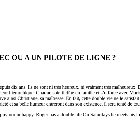
C OU A UN PILOTE DE LIGNE ?
uis dix ans. Ils ne sont ni très heureux, ni vraiment très malheureux. E
ieur hiérarchique. Chaque soir, il dîne en famille et s’efforce avec Mar
ve ainsi Christiane, sa maîtresse. En fait, cette double vie ne le satis
ieté et sa belle humeur entreront dans son existence, il sera tenté de to
py nor unhappy. Roger has a double life On Saturdays he meets his lov