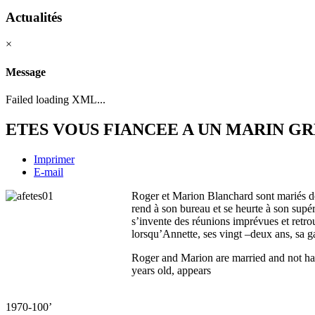
Actualités
×
Message
Failed loading XML...
ETES VOUS FIANCEE A UN MARIN GRE
Imprimer
E-mail
Roger et Marion Blanchard sont mariés dep
rend à son bureau et se heurte à son supér
s’invente des réunions imprévues et retrou
lorsqu’Annette, ses vingt –deux ans, sa ga
Roger and Marion are married and not hap
years old, appears
1970-100’