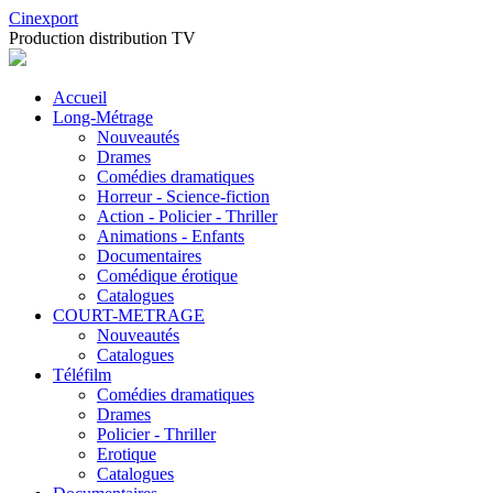
Cinexport
Production distribution TV
Accueil
Long-Métrage
Nouveautés
Drames
Comédies dramatiques
Horreur - Science-fiction
Action - Policier - Thriller
Animations - Enfants
Documentaires
Comédique érotique
Catalogues
COURT-METRAGE
Nouveautés
Catalogues
Téléfilm
Comédies dramatiques
Drames
Policier - Thriller
Erotique
Catalogues