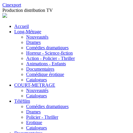
Cinexport
Production distribution TV
Accueil
Long-Métrage
Nouveautés
Drames
Comédies dramatiques
Horreur - Science-fiction
Action - Policier - Thriller
Animations - Enfants
Documentaires
Comédique érotique
Catalogues
COURT-METRAGE
Nouveautés
Catalogues
Téléfilm
Comédies dramatiques
Drames
Policier - Thriller
Erotique
Catalogues