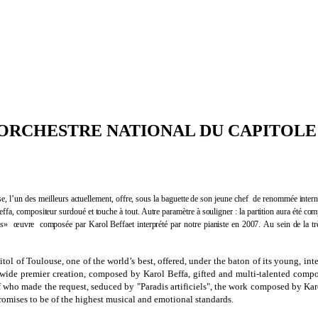
 ORCHESTRE NATIONAL DU CAPITOLE
se,
l’un
des meilleurs
actuellement,
offre,
sous
la
baguette
de
son
jeune
chef
de
renommée
inter
Beffa, compositeur surdoué et touche à tout. Autre paramètre à souligner : la partition aura été 
ls
»
œuvre
composée
par
Karol
Beffa
et
interprété
par notre
pianiste
en
2007.
Au
sein
de
la t
tol of Toulouse, one of the world’s best, offered, under the baton of its young, i
ldwide premier creation, composed by Karol Beffa, gifted and multi-talented compo
who made the request, seduced by "Paradis artificiels", the work composed by Karo
promises to be of the highest musical and emotional standards.