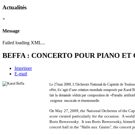
Actualités
×
Message
Failed loading XML...
BEFFA : CONCERTO POUR PIANO ET
Imprimer
E-mail
Le
27
mai
2009,
L’Orchestre
National
du
Capitole
de
Toulou
effet, il s’agit d’une création mondiale composée par Karol 
fait la
demande
séduit
par
composition
de «Paradis
artificie
exigence
musicale
et
émotionnelle.
On May 27, 2009, the National Orchestra of the Capi
score created particularly for the occasion. A wor
Boris Berezowsky. It was Boris Berezowsky, himself 
concert hall in the “Halle aux. Grains”, the concert 