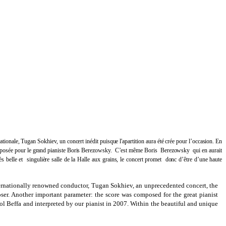
nationale, Tugan
Sokhiev,
un
concert
inédit
puisque
l'a
partition
aura
été
crée
pour
l’occasion. En
composée pour le grand pianiste Boris Berezowsky. C’est
même
Boris
Berezowsky
qui
en aurait
rès
belle
et
singulière
salle
de la Halle aux
grains,
le
concert
promet
donc
d’être
d’une
haute
nternationally renowned conductor, Tugan Sokhiev, an unprecedented concert, the
ser. Another important parameter: the score was composed for the great pianist
l Beffa and interpreted by our pianist in 2007. Within the beautiful and unique