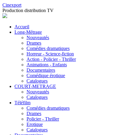
Cinexport
Production distribution TV
Accueil
Long-Métrage
Nouveautés
Drames
Comédies dramatiques
Horreur - Science-fiction
Action - Policier - Thriller
Animations - Enfants
Documentaires
Comédique érotique
Catalogues
COURT-METRAGE
Nouveautés
Catalogues
Téléfilm
Comédies dramatiques
Drames
Policier - Thriller
Erotique
Catalogues