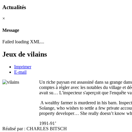
Actualités
×
Message
Failed loading XML...
Jeux de vilains
Imprimer
E-mail
Un riche paysan est assassiné dans sa grange dans 
comptes à régler avec les notables du village et dé
avait su… L'inspecteur s'aperçoit que l'enquête va ê
A wealthy farmer is murdered in his barn. Inspec
Solange, who wishes to settle a few private account
property developer… She really doesn’t know wha
1991-91’
Réalisé par : CHARLES BITSCH