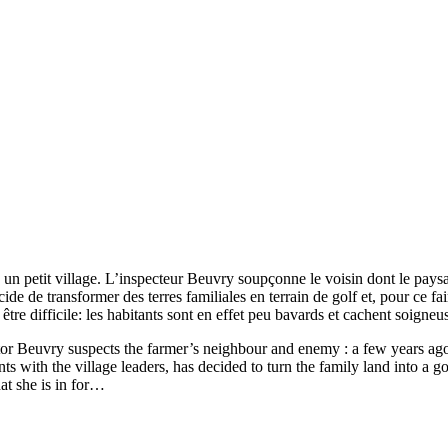
un petit village. L’inspecteur Beuvry soupçonne le voisin dont le paysan
cide de transformer des terres familiales en terrain de golf et, pour ce f
tre difficile: les habitants sont en effet peu bavards et cachent soigneus
tor Beuvry suspects the farmer’s neighbour and enemy : a few years ago
s with the village leaders, has decided to turn the family land into a g
t she is in for…