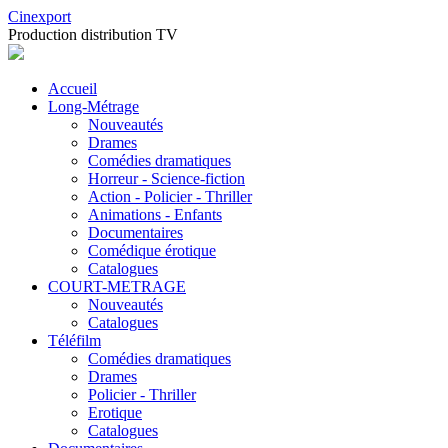
Cinexport
Production distribution TV
Accueil
Long-Métrage
Nouveautés
Drames
Comédies dramatiques
Horreur - Science-fiction
Action - Policier - Thriller
Animations - Enfants
Documentaires
Comédique érotique
Catalogues
COURT-METRAGE
Nouveautés
Catalogues
Téléfilm
Comédies dramatiques
Drames
Policier - Thriller
Erotique
Catalogues