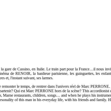
a gare de Cassino, en Italie. Le train part pour la France…il nous invit
le cinéma de RENOIR, la banlieue parisienne, les guinguettes, les e
es et, l'instant suivant, ses larmes.
 de remonter le temps, de rentrer dans l'univers réel de Marc PERRONE.
appartenir? Qui est Marc PERRONE hors de la scène? This accordionist ca
b, Marne restaurants, children, songs… and when he plays his instrumen
sonality of this man in his everyday life, with his friends and family. 