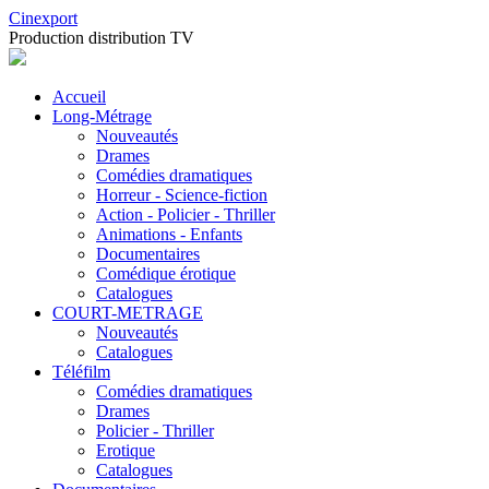
Cinexport
Production distribution TV
Accueil
Long-Métrage
Nouveautés
Drames
Comédies dramatiques
Horreur - Science-fiction
Action - Policier - Thriller
Animations - Enfants
Documentaires
Comédique érotique
Catalogues
COURT-METRAGE
Nouveautés
Catalogues
Téléfilm
Comédies dramatiques
Drames
Policier - Thriller
Erotique
Catalogues