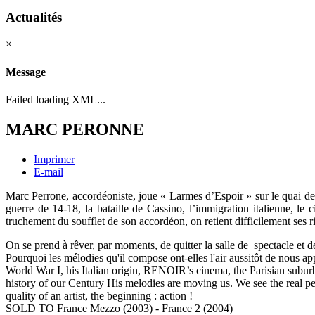
Actualités
×
Message
Failed loading XML...
MARC PERONNE
Imprimer
E-mail
Marc Perrone, accordéoniste, joue « Larmes d’Espoir » sur le quai de l
guerre de 14-18, la bataille de Cassino, l’immigration italienne, 
truchement du soufflet de son accordéon, on retient difficilement ses rir
On se prend à rêver, par moments, de quitter la salle de spectacle et
Pourquoi les mélodies qu'il compose ont-elles l'air aussitôt de nous 
World War I, his Italian origin, RENOIR’s cinema, the Parisian subur
history of our Century His melodies are moving us. We see the real per
quality of an artist, the beginning : action !
SOLD TO France Mezzo (2003) - France 2 (2004)