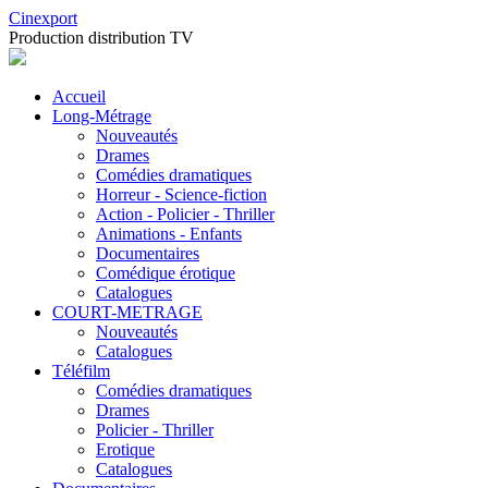
Cinexport
Production distribution TV
Accueil
Long-Métrage
Nouveautés
Drames
Comédies dramatiques
Horreur - Science-fiction
Action - Policier - Thriller
Animations - Enfants
Documentaires
Comédique érotique
Catalogues
COURT-METRAGE
Nouveautés
Catalogues
Téléfilm
Comédies dramatiques
Drames
Policier - Thriller
Erotique
Catalogues